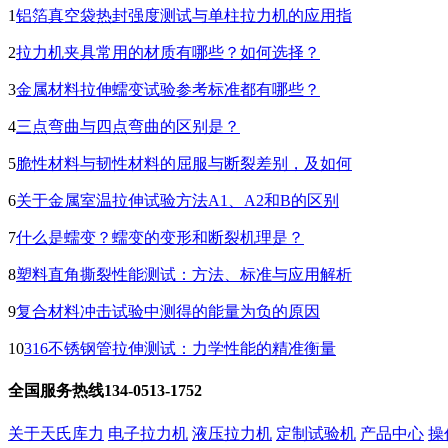
1
铝箔真空袋热封强度测试与单柱拉力机的应用指
2
拉力机夹具常用的材质有哪些？如何选择？
3
金属材料拉伸蠕变试验参考标准都有哪些？
4
三点弯曲与四点弯曲的区别是？
5
脆性材料与韧性材料的屈服与断裂差别，及如何
6
关于金属室温拉伸试验方法A1、A2和B的区别
7
什么是蠕变？蠕变的变形和断裂机理是？
8
塑料直角撕裂性能测试：方法、标准与应用解析
9
复合材料冲击试验中测得的能量为负的原因
10
316不锈钢管拉伸测试：力学性能的精准衡量
全国服务热线
134-0513-1752
关于天氏库力
电子拉力机
液压拉力机
定制试验机
产品中心
操