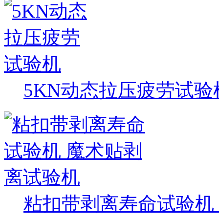
5KN动态拉压疲劳试验
粘扣带剥离寿命试验机