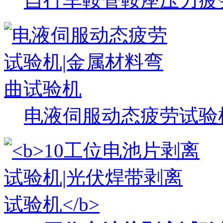
自行车鞍管鞍座压力疲
电液伺服动态疲劳试验