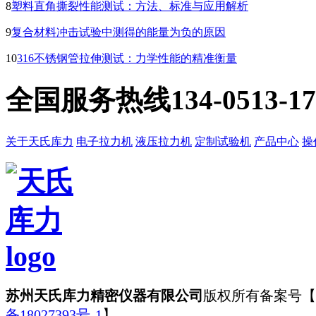
8
塑料直角撕裂性能测试：方法、标准与应用解析
9
复合材料冲击试验中测得的能量为负的原因
10
316不锈钢管拉伸测试：力学性能的精准衡量
全国服务热线
134-0513-1
关于天氏库力
电子拉力机
液压拉力机
定制试验机
产品中心
操
苏州天氏库力精密仪器有限公司
版权所有
备案号【
备18027393号-1
】