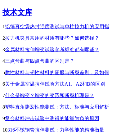
技术文库
1
铝箔真空袋热封强度测试与单柱拉力机的应用指
2
拉力机夹具常用的材质有哪些？如何选择？
3
金属材料拉伸蠕变试验参考标准都有哪些？
4
三点弯曲与四点弯曲的区别是？
5
脆性材料与韧性材料的屈服与断裂差别，及如何
6
关于金属室温拉伸试验方法A1、A2和B的区别
7
什么是蠕变？蠕变的变形和断裂机理是？
8
塑料直角撕裂性能测试：方法、标准与应用解析
9
复合材料冲击试验中测得的能量为负的原因
10
316不锈钢管拉伸测试：力学性能的精准衡量