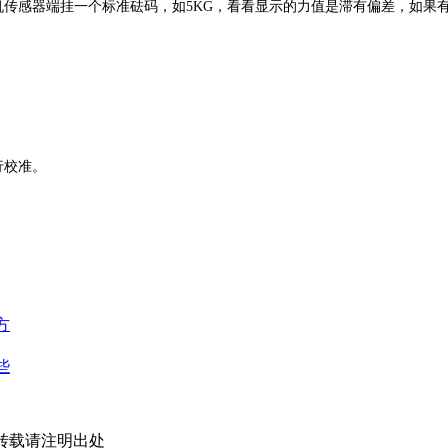
感器端挂一个标准砝码，如5KG，看看显示的力值是滞有偏差，如果
行校准。
方
些
om/转载请注明出处