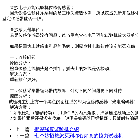
查抄电子万能试验机位移传感器；
因为设备位移体系采用的是三睁关键造体例；所以该当先断开位移体
鉴定传感器能否一般。
查抄放大器单位；
若是位移传感器没有问题，该当重点查抄电子万能试验机放大器单位
如果是因为上述缘由引起的毛病，则应查抄电脑软件设定能否准确；
一．连接问题
原因分析：
检查位移连线插头是否插牢，插头上的焊线是否松动。
解决方案：
重新插牢焊好。
二．位移采集器编码器的故障，针对不同的问题要不同对待.
原因分析：
试验机主机上方一个黑色的圆柱型的即为位移传感器（光电编码器）
解决方案：
1.如果松动（能够转动），用M1.5的内六角扳手拧紧连接线轴上的
2.如果拧紧后还是没有位移，说明是编码器已经损坏，只能叫按编码
上一篇：
撕裂强度试验机介绍
下一篇：
七个妙招教您买到称心如意的拉力试验机