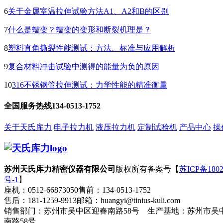
6
关于金属室温拉伸试验方法A1、A2和B的区别
7
什么是蠕变？蠕变的变形和断裂机理是？
8
塑料直角撕裂性能测试：方法、标准与应用解析
9
复合材料冲击试验中测得的能量为负的原因
10
316不锈钢管拉伸测试：力学性能的精准衡量
全国服务热线
134-0513-1752
关于天氏库力
电子拉力机
液压拉力机
定制试验机
产品中心
操
苏州天氏库力精密仪器有限公司
版权所有
备案号【
苏ICP备1802
号-1
】
座机：0512-66873050
售前：134-0513-1752
售后：181-1259-9913
邮箱：huangyi@tinius-kuli.com
销售部门：苏州市吴中区迎春南路58号 生产基地：苏州市吴
南路58号