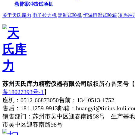
悬臂梁冲击试验机
关于天氏库力
电子拉力机
定制试验机
恒温恒湿试验箱
冷热冲
苏州天氏库力精密仪器有限公司
版权所有
备案号【
备18027393号-1
】
座机：0512-66873050
售前：134-0513-1752
售后：181-1259-9913
邮箱：huangyi@tinius-kuli.c
销售部门：苏州市吴中区迎春南路58号 生产基
市吴中区迎春南路58号