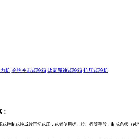
拉力机
冷热冲击试验箱
盐雾腐蚀试验箱
抗压试验机
览：
压或擀制或抻成片再切或压，或者使用搓、拉、捏等手段，制成条状（或