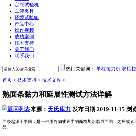
定制试验机
工装夹具
环境试验箱
产品中心
操作视频
成功案例
技术支持
关于我们
联系我们
热门关键词：
单柱拉力机
双柱
首页
>
技术支持
>
技术文库
>
熟面条黏力和延展性测试方法详解
来源：
天氏库力
发布日期 2019-11-15
浏
面条起源于中国，是一种用谷物或豆类的面粉加水磨成面团，之后或者
品。