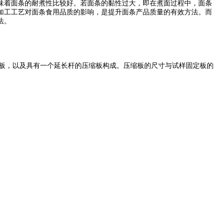
味着面条的耐煮性比较好。若面条的黏性过大，即在煮面过程中，面条
加工工艺对面条食用品质的影响，是提升面条产品质量的有效方法。而
法。
固定板，以及具有一个延长杆的压缩板构成。压缩板的尺寸与试样固定板的