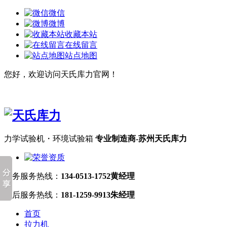
微信
微博
收藏本站
在线留言
站点地图
您好，欢迎访问天氏库力官网！
力学试验机・环境试验箱
专业制造商-苏州天氏库力
业务服务热线：
134-0513-1752黄经理
售后服务热线：
181-1259-9913朱经理
首页
拉力机