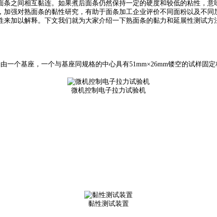
面条之间相互黏连。如果煮后面条仍然保持一定的硬度和较低的粘性，意
，加强对熟面条的黏性研究，有助于面条加工企业评价不同面粉以及不同
性来加以解释。下文我们就为大家介绍一下熟面条的黏力和延展性测试方
由一个基座，一个与基座同规格的中心具有51mm×26mm镂空的试样
微机控制电子拉力试验机
黏性测试装置