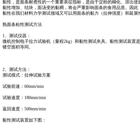
黏性，是面条耐煮性的一个重要表征指标，是由于淀粉的糊化、溶出使
黏性增加、结块，面汤变的黏稠，将会严重影响面条的食用品质。因此
黏性在我们材料力学测试领域又可以用面条的黏力（拉伸强度）和延展
熟面条粘性测试方法
1、测试仪器：
微机控制电子拉力试验机（量程2kg）和黏性测试夹具。黏性测试装置是
镂空面积等同。
2、测试方法：
测试模式：拉伸试验方案
试验前速：60mm/min
试验速度：180mm/min
返回速度：500mm/min
黏性测试装置如下图：