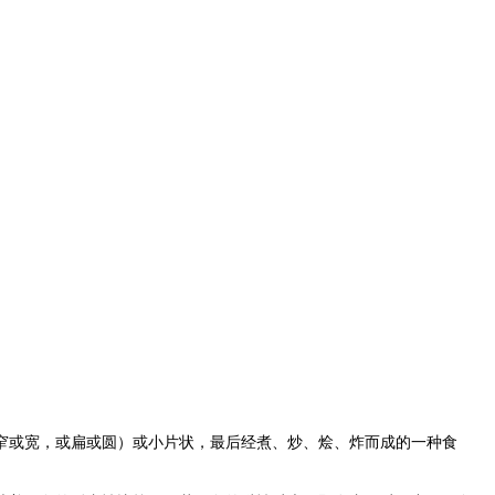
窄或宽，或扁或圆）或小片状，最后经煮、炒、烩、炸而成的一种食