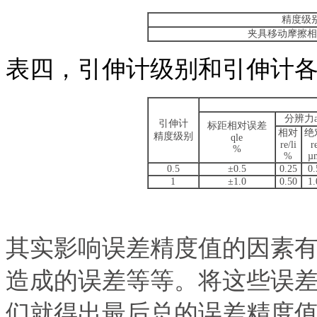
精度级
夹具移动摩擦相
表四，引伸计级别和引伸计
分辨力
引伸计
标距相对误差
相对
绝
精度级别
qle
re/li
r
%
%
µ
0.5
±0.5
0.25
0.
1
±1.0
0.50
1.
其实影响误差精度值的因素
造成的误差等等。将这些误
们就得出最后总的误差精度