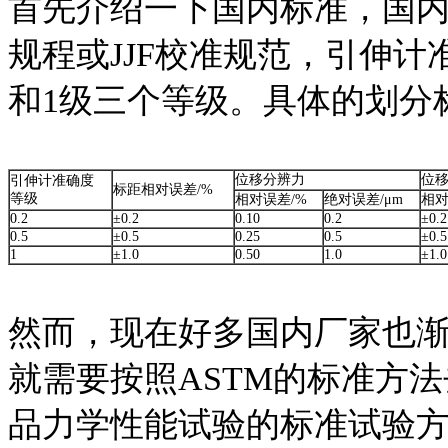
首先介绍一下国内标准，国内
规程或JJF校准规范，引伸计准
和1级三个等级。具体的划分
位移分辨力
位
引伸计准确度
标距相对误差/%
等级
相对误差/%
绝对误差/μm
相对
0.2
±0.2
0.10
0.2
±0.2
0.5
±0.5
0.25
0.5
±0.5
1
±1.0
0.50
1.0
±1.0
然而，现在好多国内厂家也
就需要按照ASTM的标准方法去做
品力学性能试验的标准试验